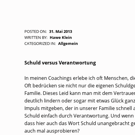
I
POSTED ON:
31. Mai 2013
WRITTEN BY:
Hawe Klein
M
CATEGORIZED IN:
Allgemein
P
Schuld versus Verantwortung
U
In meinen Coachings erlebe ich oft Menschen, d
L
Oft bedrücken sie nicht nur die eigenen Schuldg
S
Familie. Dieses Leid kann man mit dem Vertrau
deutlich lindern oder sogar mit etwas Glück ganz
Impuls mitgeben, der in unserer Familie schne
Schuld einfach durch Verantwortung. Und wenn die
dass hier auch das Wort Schuld unangebracht gew
auch mal ausprobieren?