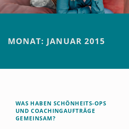
Introduction
MONAT:
JANUAR 2015
M
WAS HABEN SCHÖNHEITS-OPS
O
UND COACHINGAUFTRÄGE
N
GEMEINSAM?
A