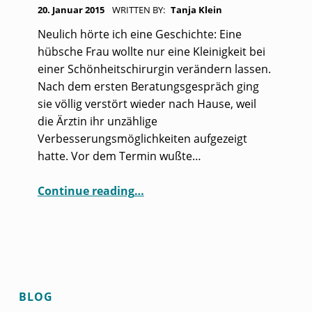
POSTED ON:
T
20. Januar 2015
WRITTEN BY:
Tanja Klein
:
Neulich hörte ich eine Geschichte: Eine
J
hübsche Frau wollte nur eine Kleinigkeit bei
einer Schönheitschirurgin verändern lassen.
A
Nach dem ersten Beratungsgespräch ging
N
sie völlig verstört wieder nach Hause, weil
U
die Ärztin ihr unzählige
Verbesserungsmöglichkeiten aufgezeigt
A
hatte. Vor dem Termin wußte…
R
2
“Was haben Schönheits-OPs und Coachingaufträge gemeinsam?”
Continue reading
…
0
1
5
BLOG