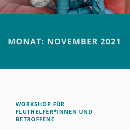
Introduction
MONAT:
NOVEMBER 2021
M
WORKSHOP FÜR
O
FLUTHELFER*INNEN UND
N
BETROFFENE
A