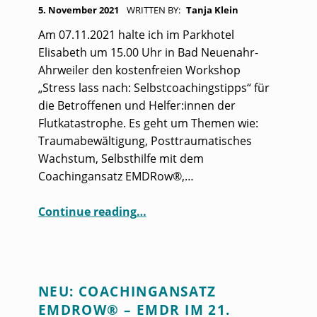
POSTED ON:
T
5. November 2021
WRITTEN BY:
Tanja Klein
:
Am 07.11.2021 halte ich im Parkhotel
N
Elisabeth um 15.00 Uhr in Bad Neuenahr-
Ahrweiler den kostenfreien Workshop
O
„Stress lass nach: Selbstcoachingstipps“ für
V
die Betroffenen und Helfer:innen der
E
Flutkatastrophe. Es geht um Themen wie:
Traumabewältigung, Posttraumatisches
M
Wachstum, Selbsthilfe mit dem
B
Coachingansatz EMDRow®,…
E
“Workshop für Fluthelfer*innen und Betroffene”
R
Continue reading
…
2
0
2
NEU: COACHINGANSATZ
1
EMDROW® – EMDR IM 21.