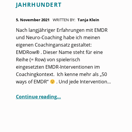
JAHRHUNDERT
POSTED ON:
5. November 2021
WRITTEN BY:
Tanja Klein
Nach langjähriger Erfahrungen mit EMDR
und Neuro-Coaching habe ich meinen
eigenen Coachingansatz gestaltet:
EMDRow® . Dieser Name steht für eine
Reihe (= Row) von spielerisch
eingesetzten EMDR-Interventionen im
Coachingkontext. Ich kenne mehr als „50
ways of EMDR“
. Und jede Intervention…
“Neu: Coachingansatz EMDRow® – EMDR im 21. Jahrhundert”
Continue reading
…