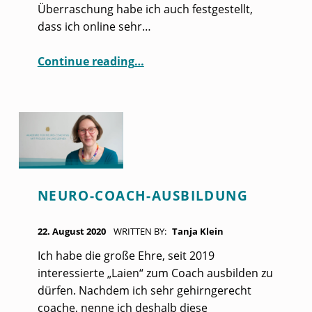
Überraschung habe ich auch festgestellt,
dass ich online sehr…
“Ab Juni endlich wieder Präsenz-Coachings!”
Continue reading
…
NEURO-COACH-AUSBILDUNG
POSTED ON:
22. August 2020
WRITTEN BY:
Tanja Klein
Ich habe die große Ehre, seit 2019
interessierte „Laien“ zum Coach ausbilden zu
dürfen. Nachdem ich sehr gehirngerecht
coache, nenne ich deshalb diese