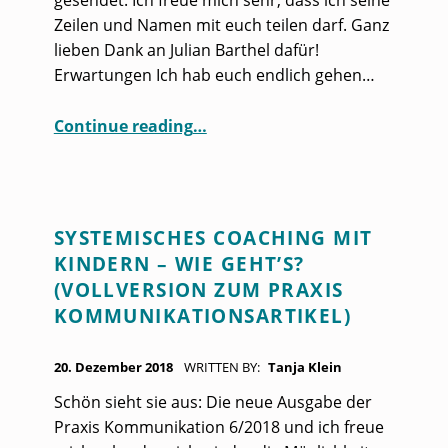
Zeilen und Namen mit euch teilen darf. Ganz
lieben Dank an Julian Barthel dafür!
Erwartungen Ich hab euch endlich gehen…
“Diese Klientenrückmeldung ist echt ein Gedicht”
Continue reading
…
SYSTEMISCHES COACHING MIT
KINDERN – WIE GEHT’S?
(VOLLVERSION ZUM PRAXIS
KOMMUNIKATIONSARTIKEL)
POSTED ON:
20. Dezember 2018
WRITTEN BY:
Tanja Klein
Schön sieht sie aus: Die neue Ausgabe der
Praxis Kommunikation 6/2018 und ich freue