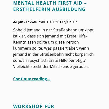
MENTAL HEALTH FIRST AID –
U
ERSTHELFERIN AUSBILDUNG
T
O
POSTED ON:
22. Januar 2023
WRITTEN BY:
Tanja Klein
R
Sobald jemand in der Straßenbahn umkippt
:
ist klar, dass sich jemand mit Erste Hilfe-
T
Kenntnissen sollte um diese Person
kümmern sollte. Was passiert aber, wenn
A
jemand in der Straßenbahn nicht körperlich,
N
sondern psychisch Erste Hilfe benötigt?
J
Vielleicht steckt der Mitreisende gerade…
A
“Mental Health First Aid – Ersthelferin Ausbildung”
Continue reading
…
K
L
E
I
WORKSHOP FÜR