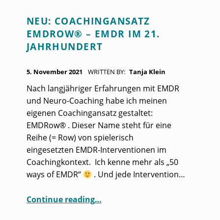
NEU: COACHINGANSATZ
EMDROW® – EMDR IM 21.
JAHRHUNDERT
POSTED ON:
5. November 2021
WRITTEN BY:
Tanja Klein
Nach langjähriger Erfahrungen mit EMDR
und Neuro-Coaching habe ich meinen
eigenen Coachingansatz gestaltet:
EMDRow® . Dieser Name steht für eine
Reihe (= Row) von spielerisch
eingesetzten EMDR-Interventionen im
Coachingkontext. Ich kenne mehr als „50
ways of EMDR“
. Und jede Intervention…
“Neu: Coachingansatz EMDRow® – EMDR im 21. Jahrhundert”
Continue reading
…