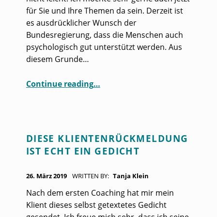
für Sie und Ihre Themen da sein. Derzeit ist
es ausdrücklicher Wunsch der
Bundesregierung, dass die Menschen auch
psychologisch gut unterstützt werden. Aus
diesem Grunde…
“Digital genial – mit Online-Coaching”
Continue reading
…
DIESE KLIENTENRÜCKMELDUNG
IST ECHT EIN GEDICHT
POSTED ON:
26. März 2019
WRITTEN BY:
Tanja Klein
Nach dem ersten Coaching hat mir mein
Klient dieses selbst getextetes Gedicht
gesendet. Ich freue mich sehr, dass ich seine