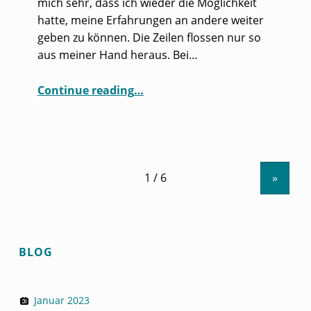
mich sehr, dass ich wieder die Möglichkeit
hatte, meine Erfahrungen an andere weiter
geben zu können. Die Zeilen flossen nur so
aus meiner Hand heraus. Bei…
“Systemisches Coaching mit Kindern – wie geht’s? (Vollversion zum Praxis Kommunikationsartikel)”
Continue reading
…
»
BLOG
Januar 2023