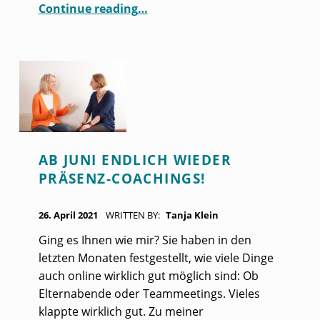
“Mein erster Lehrauftrag an der Internationalen Hochschule”
Continue reading
…
AB JUNI ENDLICH WIEDER
PRÄSENZ-COACHINGS!
POSTED ON:
26. April 2021
WRITTEN BY:
Tanja Klein
Ging es Ihnen wie mir? Sie haben in den
letzten Monaten festgestellt, wie viele Dinge
auch online wirklich gut möglich sind: Ob
Elternabende oder Teammeetings. Vieles
klappte wirklich gut. Zu meiner