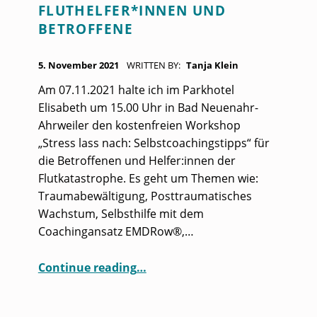
N
FLUTHELFER*INNEN UND
BETROFFENE
POSTED ON:
5. November 2021
WRITTEN BY:
Tanja Klein
Am 07.11.2021 halte ich im Parkhotel
Elisabeth um 15.00 Uhr in Bad Neuenahr-
Ahrweiler den kostenfreien Workshop
Tanja Klein ist Coach, Autorin und Neuro-Coach-Ausbilderin aus Leidenschaft. Sie arbeitet seit 2007 in ihrer Praxis in Bonn.
„Stress lass nach: Selbstcoachingstipps“ für
die Betroffenen und Helfer:innen der
Flutkatastrophe. Es geht um Themen wie:
Traumabewältigung, Posttraumatisches
Wachstum, Selbsthilfe mit dem
Coachingansatz EMDRow®,…
“Workshop für Fluthelfer*innen und Betroffene”
Continue reading
…