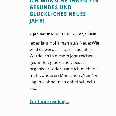
ICH WÜNSCHE IHNEN EIN
C
GESUNDES UND
H
GLÜCKLICHES NEUES
JAHR!
L
POSTED ON:
A
2. Januar 2016
WRITTEN BY:
Tanja Klein
G
Jedes Jahr hofft man aufs Neue: Wie
wird es werden… das neue Jahr?
W
Werde ich in diesem Jahr reicher,
gesünder, glücklicher, besser
O
organisiert oder traue ich mich mal
R
mehr, anderen Menschen „Nein“ zu
sagen – ohne mich dabei schlecht
T
zu…
:
“Ich wünsche Ihnen ein gesundes und glückliches neues Jahr!”
Continue reading
…
C