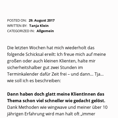
S
POSTED ON:
29. August 2017
WRITTEN BY:
Tanja Klein
C
CATEGORIZED IN:
Allgemein
H
N
Die letzten Wochen hat mich wiederholt das
E
folgende Schicksal ereilt: Ich freue mich auf meine
großen oder auch kleinen Klienten, halte mir
L
sicherheitshalber gut zwei Stunden im
L
Terminkalender dafür Zeit frei – und dann… Tja…
E
wie soll ich es beschreiben:
L
Dann haben doch glatt meine KlientInnen das
Ö
Thema schon viel schneller wie gedacht gelöst.
S
Dank Methoden wie wingwave und meiner über 10
U
jährigen Erfahrung wird man halt oft „immer