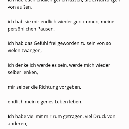
T
von außen,
E
ich hab sie mir endlich wieder genommen, meine
N
persönlichen Pausen,
R
Ü
ich hab das Gefühl frei geworden zu sein von so
C
vielen zwängen,
K
ich denke ich werde es sein, werde mich wieder
M
selber lenken,
E
L
mir selber die Richtung vorgeben,
D
endlich mein eigenes Leben leben.
U
N
Ich habe viel mit mir rum getragen, viel Druck von
G
anderen,