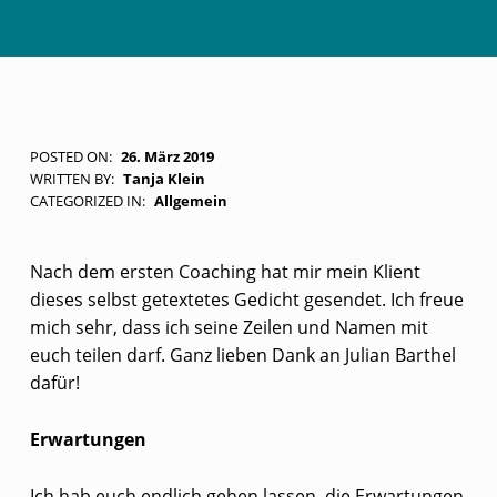
D
POSTED ON:
26. März 2019
WRITTEN BY:
Tanja Klein
I
CATEGORIZED IN:
Allgemein
E
S
Nach dem ersten Coaching hat mir mein Klient
E
dieses selbst getextetes Gedicht gesendet. Ich freue
mich sehr, dass ich seine Zeilen und Namen mit
K
euch teilen darf. Ganz lieben Dank an Julian Barthel
L
dafür!
I
E
Erwartungen
N
Ich hab euch endlich gehen lassen, die Erwartungen