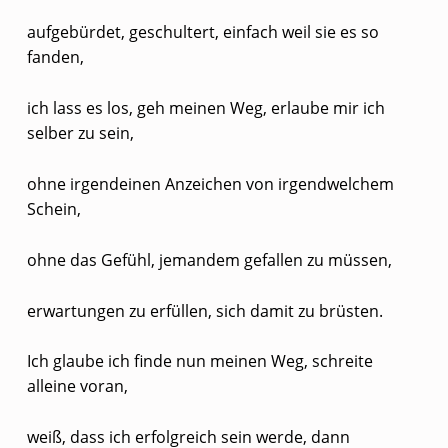
I
aufgebürdet, geschultert, einfach weil sie es so
S
fanden,
T
E
ich lass es los, geh meinen Weg, erlaube mir ich
selber zu sein,
C
H
ohne irgendeinen Anzeichen von irgendwelchem
T
Schein,
E
ohne das Gefühl, jemandem gefallen zu müssen,
I
N
erwartungen zu erfüllen, sich damit zu brüsten.
G
Ich glaube ich finde nun meinen Weg, schreite
E
alleine voran,
D
I
weiß, dass ich erfolgreich sein werde, dann