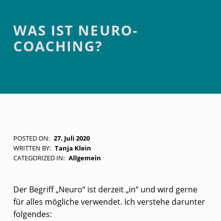
Introduction
WAS IST NEURO-
COACHING?
W
POSTED ON:
27. Juli 2020
WRITTEN BY:
Tanja Klein
A
CATEGORIZED IN:
Allgemein
S
I
Der Begriff „Neuro“ ist derzeit „in“ und wird gerne
S
für alles mögliche verwendet. Ich verstehe darunter
folgendes:
T