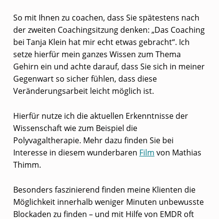
N
So mit Ihnen zu coachen, dass Sie spätestens nach
E
der zweiten Coachingsitzung denken: „Das Coaching
bei Tanja Klein hat mir echt etwas gebracht“. Ich
U
setze hierfür mein ganzes Wissen zum Thema
R
Gehirn ein und achte darauf, dass Sie sich in meiner
O
Gegenwart so sicher fühlen, dass diese
-
Veränderungsarbeit leicht möglich ist.
C
Hierfür nutze ich die aktuellen Erkenntnisse der
O
Wissenschaft wie zum Beispiel die
A
Polyvagaltherapie. Mehr dazu finden Sie bei
C
Interesse in diesem wunderbaren
Film
von Mathias
Thimm.
H
I
Besonders faszinierend finden meine Klienten die
N
Möglichkeit innerhalb weniger Minuten unbewusste
Blockaden zu finden – und mit Hilfe von EMDR oft
G