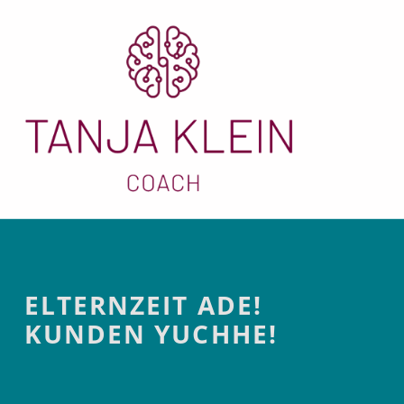
Elternzeit ade! Kunden yuchhe!
Introduction
ELTERNZEIT ADE!
KUNDEN YUCHHE!