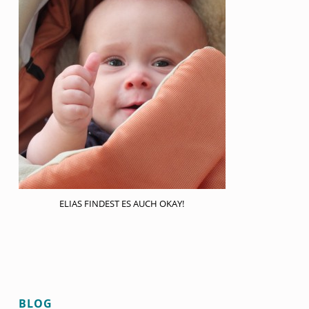
D
E
!
K
U
N
D
E
N
ELIAS FINDEST ES AUCH OKAY!
Y
U
C
Skip back to main navigation
H
H
BLOG