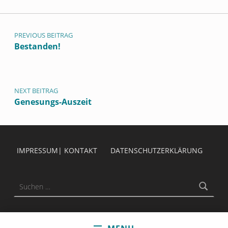
Beitragsnavigation
PREVIOUS BEITRAG
Bestanden!
NEXT BEITRAG
Genesungs-Auszeit
IMPRESSUM| KONTAKT
DATENSCHUTZERKLÄRUNG
Suchen nach: