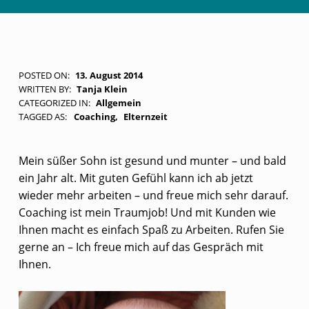
E
POSTED ON:
13. August 2014
WRITTEN BY:
Tanja Klein
L
CATEGORIZED IN:
Allgemein
T
TAGGED AS:
Coaching
Elternzeit
E
Mein süßer Sohn ist gesund und munter – und bald
R
ein Jahr alt. Mit guten Gefühl kann ich ab jetzt
N
wieder mehr arbeiten – und freue mich sehr darauf.
Z
Coaching ist mein Traumjob! Und mit Kunden wie
E
Ihnen macht es einfach Spaß zu Arbeiten. Rufen Sie
gerne an – Ich freue mich auf das Gespräch mit
I
Ihnen.
T
A